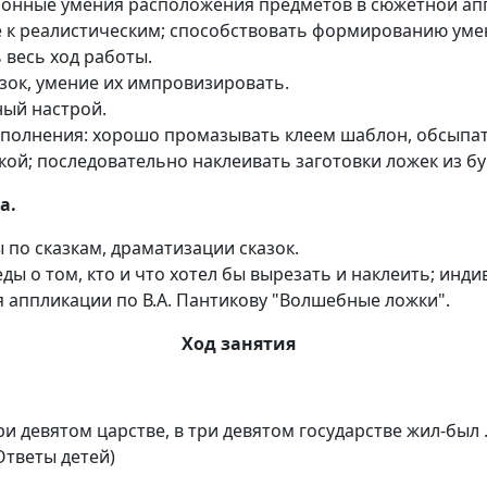
онные умения расположения предметов в сюжетной апп
 к реалистическим; способствовать формированию уме
 весь ход работы.
зок, умение их импровизировать.
ый настрой.
ыполнения: хорошо промазывать клеем шаблон, обсыпа
ой; последовательно наклеивать заготовки ложек из бу
а.
ы по сказкам, драматизации сказок.
ы о том, кто и что хотел бы вырезать и наклеить; инд
 аппликации по В.А. Пантикову "Волшебные ложки".
Ход занятия
три девятом царстве, в три девятом государстве жил-был
Ответы детей)