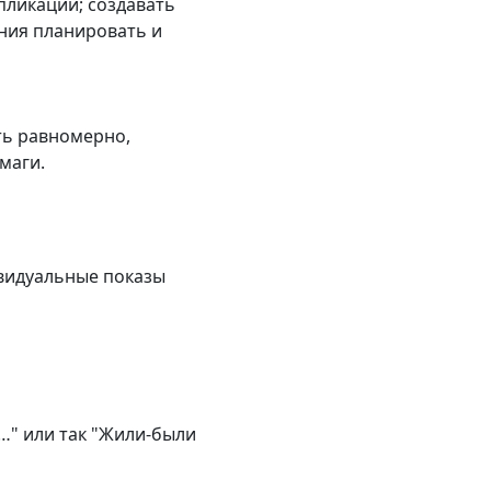
ликации; создавать
ния планировать и
ть равномерно,
маги.
ивидуальные показы
 …" или так "Жили-были