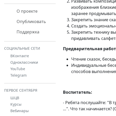
Развивать композици
изображения близкие
О проекте
заранее продумывать
Закрепить знание ска
Опубликовать
Создать эмоциональн
Поддержка
Закрепить технику в
придавливать салфетк
Предварительная работ
СОЦИАЛЬНЫЕ СЕТИ
ВКонтакте
Чтение сказок, бесед
Одноклассники
Индивидуальные бесед
YouTube
способов выполнения
Telegram
ПЕРВОЕ СЕНТЯБРЯ
Воспитатель:
ШЦВ
- Ребята послушайте: "В 
Курсы
…". Что так начинается? (
Вебинары