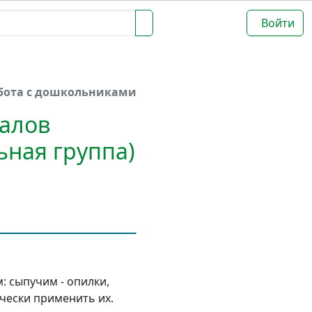
Войти
бота с дошкольниками
алов
ьная группа)
: сыпучим - опилки,
чески применить их.