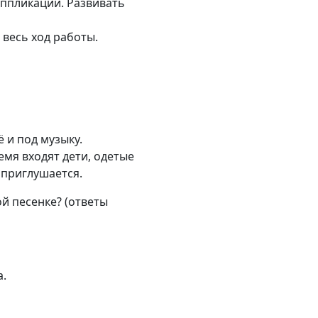
ппликации. Развивать
весь ход работы.
ё и под музыку.
емя входят дети, одетые
 приглушается.
ой песенке? (ответы
а.