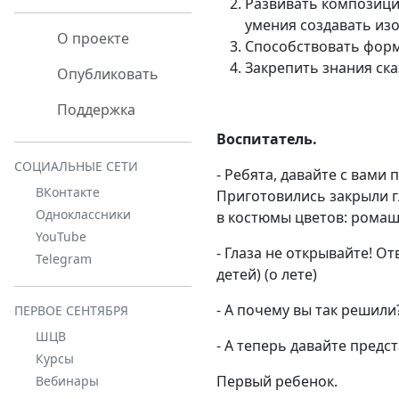
Развивать композици
умения создавать из
О проекте
Способствовать форм
Закрепить знания ск
Опубликовать
Поддержка
Воспитатель.
СОЦИАЛЬНЫЕ СЕТИ
- Ребята, давайте с вами
ВКонтакте
Приготовились закрыли гл
Одноклассники
в костюмы цветов: ромашк
YouTube
- Глаза не открывайте! О
Telegram
детей) (о лете)
- А почему вы так решили?
ПЕРВОЕ СЕНТЯБРЯ
ШЦВ
- А теперь давайте предст
Курсы
Первый ребенок.
Вебинары