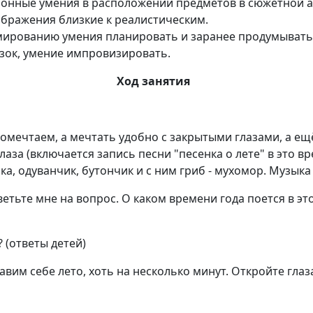
онные умения в расположении предметов в сюжетной а
ображения близкие к реалистическим.
ированию умения планировать и заранее продумывать 
азок, умение импровизировать.
Ход занятия
 помечтаем, а мечтать удобно с закрытыми глазами, а ещ
аза (включается запись песни "песенка о лете" в это вр
а, одуванчик, бутончик и с ним гриб - мухомор. Музыка
тветьте мне на вопрос. О каком времени года поется в эт
 (ответы детей)
авим себе лето, хоть на несколько минут. Откройте глаз