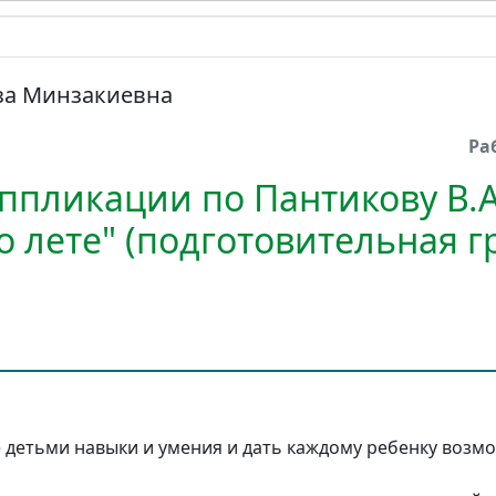
за Минзакиевна
Ра
ппликации по Пантикову В.А
 лете" (подготовительная г
 детьми навыки и умения и дать каждому ребенку возм