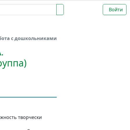
Войти
бота с дошкольниками
.
руппа)
ожность творчески