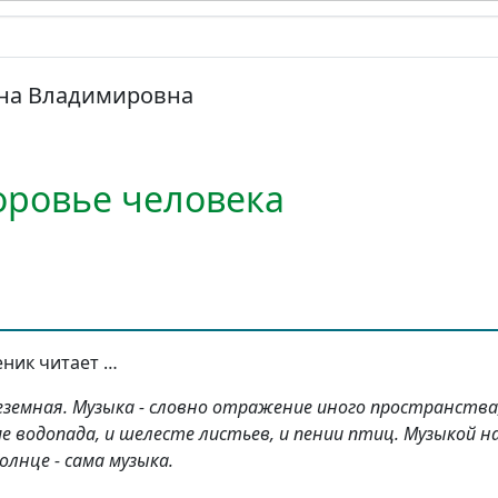
яна Владимировна
оровье человека
еник читает …
неземная. Музыка - словно отражение иного пространства
ме водопада, и шелесте листьев, и пении птиц. Музыкой 
олнце - сама музыка.