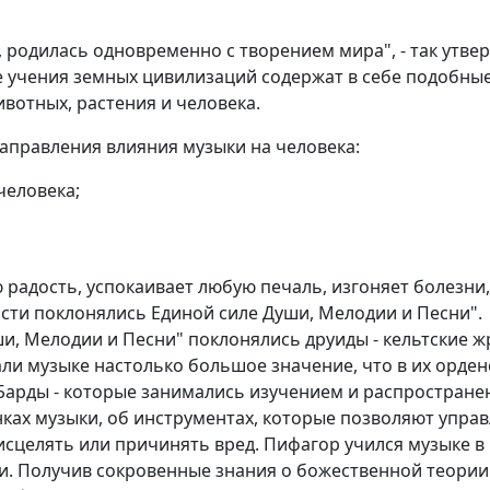
к, родилась одновременно с творением мира", - так утв
 учения земных цивилизаций содержат в себе подобны
вотных, растения и человека.
направления влияния музыки на человека:
человека;
 радость, успокаивает любую печаль, изгоняет болезни,
ти поклонялись Единой силе Души, Мелодии и Песни".
и, Мелодии и Песни" поклонялись друиды - кельтские 
ли музыке настолько большое значение, что в их орден
 Барды - которые занимались изучением и распростран
ках музыки, об инструментах, которые позволяют управл
сцелять или причинять вред. Пифагор учился музыке в 
и. Получив сокровенные знания о божественной теории