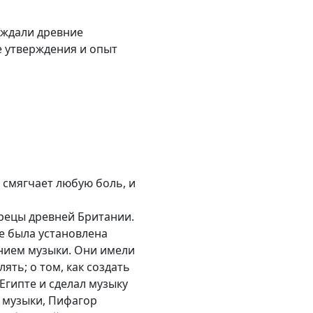
ерждали древние
е утверждения и опыт
 смягчает любую боль, и
жрецы древней Британии.
е была установлена
ением музыки. Они имели
ять; о том, как создать
Египте и сделал музыку
 музыки, Пифагор