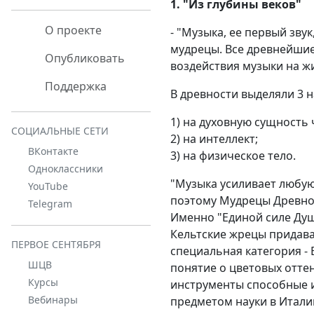
1. "Из глубины веков"
О проекте
- "Музыка, ее первый зву
мудрецы. Все древнейшие
Опубликовать
воздействия музыки на жи
Поддержка
В древности выделяли 3 
1) на духовную сущность 
СОЦИАЛЬНЫЕ СЕТИ
2) на интеллект;
ВКонтакте
3) на физическое тело.
Одноклассники
"Музыка усиливает любую
YouTube
поэтому Мудрецы Древнос
Telegram
Именно "Единой силе Душ
Кельтские жрецы придава
ПЕРВОЕ СЕНТЯБРЯ
специальная категория -
ШЦВ
понятие о цветовых оттен
Курсы
инструменты способные и
Вебинары
предметом науки в Итали