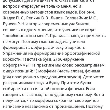
допускают дети на диктанте. Оказывается, этот
вопрос интересует не только меня, но и
современных методистов языковедов. Все они,
Жедек П. С., Репкин В. В., Львов, Соловейчик М.С.,
Бунеев Р. Н. авторы современных учебников
сошлись в одном мнении, что ученики не видят
"ошибкоопасных мест". Правила знают, а применять
не могут. Поэтому главная задача учителя
формировать орфографическую зоркость.
Упражнения на формирование орфографической
зоркости: 1) вставка букв, 2) обнаружение
орфограммы. На практике мы слово рассматриваем
с двух позиций: 1) морфема (часть слова), фонема
(ряд позиционно чередующихся звуков). Дети четко
разграничивают звук и букву. При этом буква
выбирается по сильной позиции фонемы. Если
говорить о гласных, то по ударному гласному. Вот и
получается, что морфема сохраняет своё единое
написание независимо от произношения. Поэтому