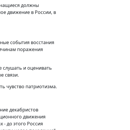
 Учащиеся должны
ое движение в России, в
вные события восстания
ричинам поражения
е слушать и оценивать
е связи.
ть чувство патриотизма.
ание декабристов
люционного движения
 - до этого Россия