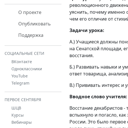
революционного движения
уяснить, почему именно 
О проекте
чем его отличие от стихи
Опубликовать
Задачи урока:
Поддержка
А.) Учащиеся должны пон
на Сенатской площади, е
СОЦИАЛЬНЫЕ СЕТИ
восстания.
ВКонтакте
Б.) Развивать навыки и 
Одноклассники
ответ товарища, анализи
YouTube
Telegram
В.) Прививать интерес и
Вводное слово учителя:
ПЕРВОЕ СЕНТЯБРЯ
Восстание декабристов - 
ШЦВ
вспыхнуло и погасло, ка
Курсы
России. Это было первое 
Вебинары