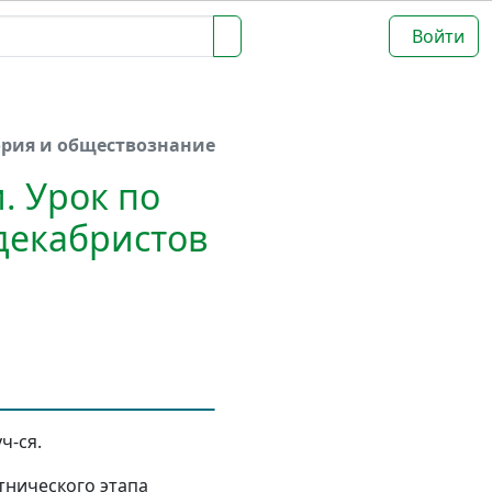
Войти
ория и обществознание
. Урок по
декабристов
ч-ся.
тнического этапа