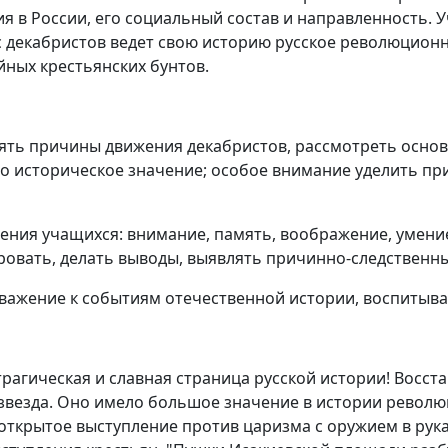
 в России, его социальный состав и направленность.
с декабристов ведет свою историю русское революционн
йных крестьянских бунтов.
ять причины движения декабристов, рассмотреть осно
го историческое значение; особое внимание уделить п
умения учащихся: внимание, память, воображение, умени
ровать, делать выводы, выявлять причинно-следственны
 уважение к событиям отечественной истории, воспитыва
трагическая и славная страница русской истории! Восст
к звезда. Оно имело большое значение в истории рево
открытое выступление против царизма с оружием в руках