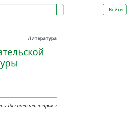
Войти
Литература
ательской
туры
ть: для воли иль тюрьмы