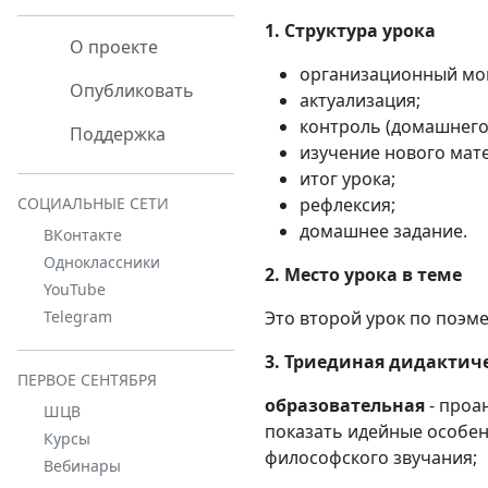
1. Структура урока
О проекте
организационный мо
Опубликовать
актуализация;
контроль (домашнего
Поддержка
изучение нового мате
итог урока;
рефлексия;
СОЦИАЛЬНЫЕ СЕТИ
домашнее задание.
ВКонтакте
Одноклассники
2. Место урока в теме
YouTube
Это второй урок по поэме
Telegram
3. Триединая дидактиче
ПЕРВОЕ СЕНТЯБРЯ
образовательная
- проа
ШЦВ
показать идейные особен
Курсы
философского звучания;
Вебинары