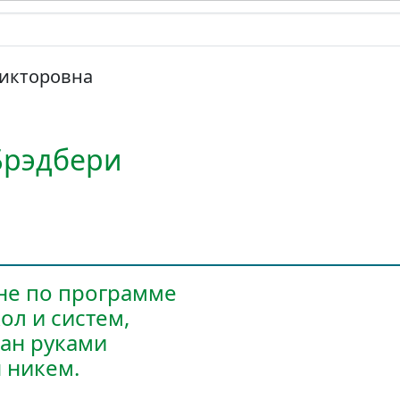
Викторовна
Брэдбери
не по программе
ол и систем,
ан руками
 никем.