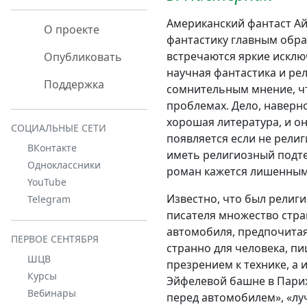
Американский фантаст Ай
О проекте
фантастику главным образ
встречаются яркие исклю
Опубликовать
научная фантастика и рел
Поддержка
сомнительным мнение, чт
проблемах. Дело, наверное
хорошая литература, и о
СОЦИАЛЬНЫЕ СЕТИ
появляется если не рели
ВКонтакте
иметь религиозный подтек
Одноклассники
роман кажется лишенным 
YouTube
Известно, что был религи
Telegram
писателя множество стран
автомобиля, предпочитая
ПЕРВОЕ СЕНТЯБРЯ
странно для человека, п
ШЦВ
презрением к технике, а
Курсы
Эйфелевой башне в Париж
Вебинары
перед автомобилем», «луч