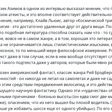
зек Азимов в одном из интервью высказал мнение, что
ом атеисты, и это вполне соответствует действительнос
чения, например, Клайв Льюис, автор «Космической три
игия - это достаточно удаленные друг от друга вещи. П
о подобная литература способна сказать нам что - то 
, вовсе не в самом жанре, а в том, хорошая это литерат
на не ограничивается лишь стилистическими изысками, 
гиозное, то по меньшей мере философское измерение. 
ст даже в том случае, если в нем вообще отсутствует с
такого подтекста даже у авторов, которые были явно 
озен американский фантаст, классик жанра Рей Брэдбер
ностей - он никогда не летал на самолетах и даже не са
 этим средствам передвижения велосипед, и это действ
ишущего научную фантастику. Однако эти «чудачества» 
 иными причинами - боязнью высоты (он едва смог две 
е), опасением, что из него вышел бы плохой водитель 
ше уж избавить шоссе еще от одного убийцы»). По его с