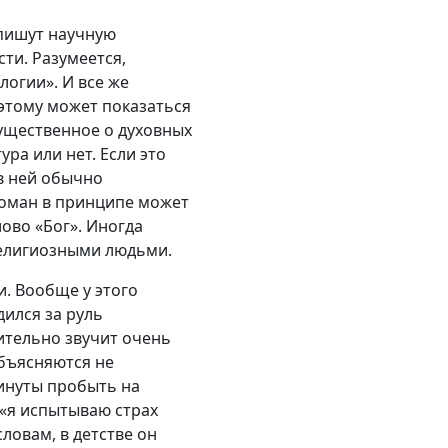
 пишут научную
ти. Разумеется,
логии». И все же
оэтому может показаться
существенное о духовных
ура или нет. Если это
в ней обычно
Роман в принципе может
лово «Бог». Иногда
религиозными людьми.
и. Вообще у этого
дился за руль
ительно звучит очень
объясняются не
минуты пробыть на
(«я испытываю страх
ловам, в детстве он