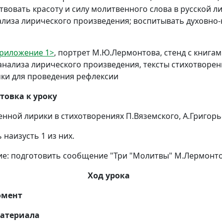
вовать красоту и силу молитвенного слова в русской лир
ализа лирического произведения; воспитывать духовно
риложение 1>
, портрет М.Ю.Лермонтова, стенд с книга
 анализа лирического произведения, тексты стихотвор
очки для проведения рефлексии
товка к уроку
енной лирики в стихотворениях П.Вяземского, А.Григорь
 наизусть 1 из них.
ие: подготовить сообщение "Три "Молитвы" М.Лермонто
Ход урока
омент
материала