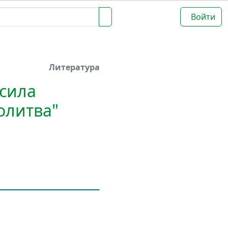
Войти
Литература
 сила
олитва"