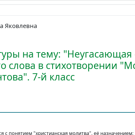
а Яковлевна
туры на тему: "Неугасающая
о слова в стихотворении "М
ова". 7-й класс
я с понятием "христианская молитва", её назначением;