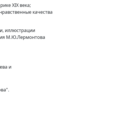
ике XIX века;
-нравственные качества
ми, иллюстрации
ения М.Ю.Лермонтова
ева и
ва".