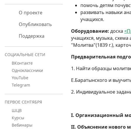
помочь детям почувст
развивать навыки ан
О проекте
учащихся.
Опубликовать
Оборудование:
доска
<П
Поддержка
учащихся, музыка, схема
"Молитва"(1839 г.), карт
СОЦИАЛЬНЫЕ СЕТИ
Предварительная подго
ВКонтакте
1. Найти образцы молитв
Одноклассники
YouTube
Е.Баратынского и выучить
Telegram
2. Индивидуальное задан
ПЕРВОЕ СЕНТЯБРЯ
ШЦВ
I. Организационный м
Курсы
Вебинары
II. Объяснение нового 