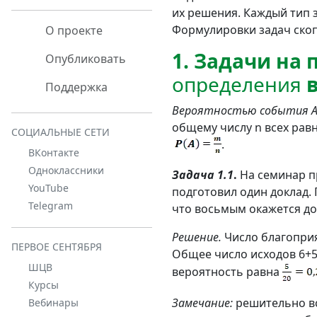
их решения. Каждый тип
Формулировки задач ско
О проекте
1. Задачи на
Опубликовать
определения
Поддержка
Вероятностью события 
общему числу n всех рав
СОЦИАЛЬНЫЕ СЕТИ
.
ВКонтакте
Одноклассники
Задача 1.1
.
На семинар пр
YouTube
подготовил один доклад.
Telegram
что восьмым окажется до
Решение.
Число благоприят
ПЕРВОЕ СЕНТЯБРЯ
Общее число исходов 6+5+
ШЦВ
вероятность равна
Курсы
Замечание:
решительно всё
Вебинары