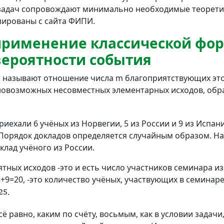
 задач сопровождают минимально необходимые теорети
пированы с сайта ФИПИ.
 применение классической фо
вероятности события
А
называют отношение числа m благоприятствующих это
новозможных несовместных элементарных исходов, обр
иехали 6 учёных из Норвегии, 5 из России и 9 из Испа
 Порядок докладов определяется случайным образом. На
клад учёного из России.
ных исходов -это и есть число участников семинара из 
9=20, -это количество учёных, участвующих в семинаре
.
 равно, каким по счёту, восьмым, как в условии задачи