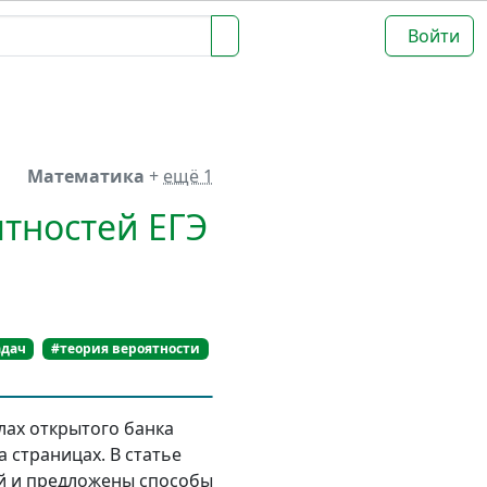
Войти
Математика
+
ещё 1
тностей ЕГЭ
адач
#теория вероятности
лах открытого банка
 страницах. В статье
ей и предложены способы