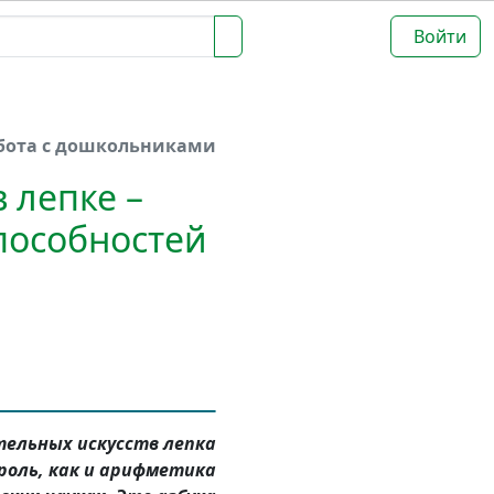
Войти
бота с дошкольниками
 лепке –
пособностей
тельных искусств лепка
роль, как и арифметика