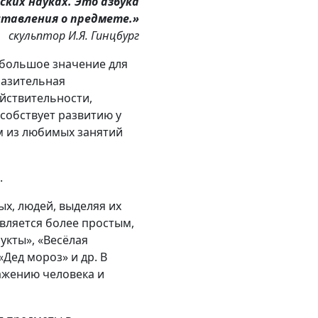
ких науках. Это азбука
ставления о предмете.»
скульптор И.Я. Гинцбург
т большое значение для
разительная
йствительности,
собствует развитию у
им из любимых занятий
.
х, людей, выделяя их
вляется более простым,
укты», «Весёлая
«Дед мороз» и др. В
ажению человека и