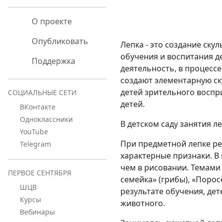
О проекте
Опубликовать
Лепка - это создание ску
обучения и воспитания де
Поддержка
деятельность, в процесс
создают элементарную ск
детей зрительного воспр
СОЦИАЛЬНЫЕ СЕТИ
детей.
ВКонтакте
Одноклассники
В детском саду занятия л
YouTube
При
предметной
лепке ре
Telegram
характерные признаки. В
чем в рисовании. Темами
ПЕРВОЕ СЕНТЯБРЯ
семейка» (грибы), «Порос
ШЦВ
результате обучения, де
Курсы
животного.
Вебинары