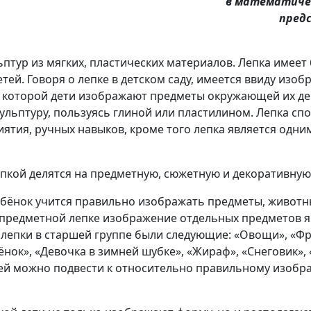
в математичес
пред
льптур из мягких, пластических материалов. Лепка имее
тей. Говоря о лепке в детском саду, имеется ввиду изоб
е которой дети изображают предметы окружающей их де
ульптуру, пользуясь глиной или пластилином. Лепка спо
иятия, ручных навыков, кроме того лепка является одн
епкой делятся на предметную, сюжетную и декоративную
бёнок учится правильно изображать предметы, животны
 предметной лепке изображение отдельных предметов я
 лепки в старшей группе были следующие: «Овощи», «Фр
ёнок», «Девочка в зимней шубке», «Жираф», «Снеговик», 
тей можно подвести к относительно правильному изобр