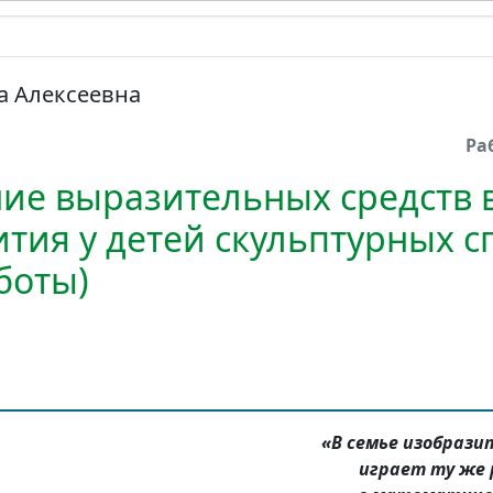
а Алексеевна
Ра
ие выразительных средств в
ития у детей скульптурных с
боты)
«В семье изобрази
играет ту же 