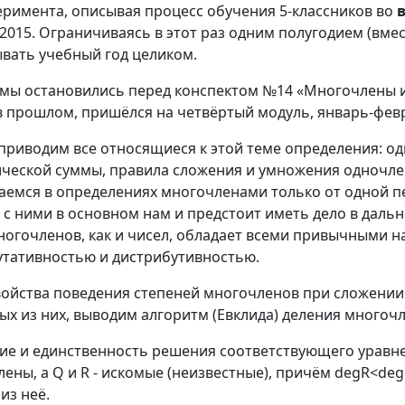
перимента, описывая процесс обучения 5-классников во
2015. Ограничиваясь в этот раз одним полугодием (вмес
вать учебный год целиком.
5] мы остановились перед конспектом №14 «Многочлены и
 в прошлом, пришёлся на четвёртый модуль, январь-фев
приводим все относящиеся к этой теме определения: од
ческой суммы, правила сложения и умножения одночлен
емся в определениях многочленами только от одной п
 с ними в основном нам и предстоит иметь дело в даль
огочленов, как и чисел, обладает всеми привычными н
утативностью и дистрибутивностью.
ойства поведения степеней многочленов при сложении
х из них, выводим алгоритм (Евклида) деления многочл
 и единственность решения соответствующего уравнения:
члены, а Q и R - искомые (неизвестные), причём degR<de
из неё.