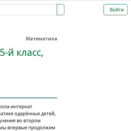
Войти
Математика
-й класс,
школа-интернат
атике одарённых детей,
бучения во втором
е мы впервые продолжим