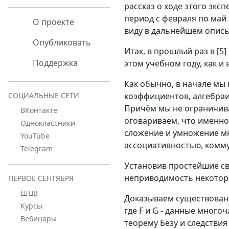
рассказ о ходе этого экс
период с февраля по май 
О проекте
виду в дальнейшем описы
Опубликовать
Итак, в прошлый раз в [
Поддержка
этом учебном году, как и
Как обычно, в начале мы 
коэффициентов, алгебраи
СОЦИАЛЬНЫЕ СЕТИ
Причём мы не ограничива
ВКонтакте
оговариваем, что именно
Одноклассники
сложение и умножение мн
YouTube
ассоциативностью, комм
Telegram
Установив простейшие св
неприводимость некоторы
ПЕРВОЕ СЕНТЯБРЯ
ШЦВ
Доказываем существование
Курсы
где F и G - данные много
Вебинары
теорему Безу и следствия 