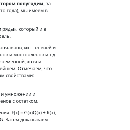
втором полугодии
, за
то года), мы имеем в
 ряды», который и в
раль.
ночленов, их степеней и
ов и многочленов и т.д.
еременной, хотя и
нейшем. Отмечаем, что
ам свойствами:
 и умножении и
енов с остатком.
 F(x) = G(x)Q(x) + R(x),
gG. Затем доказываем