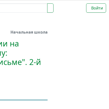
Войти
Начальная школа
ии на
у:
исьме". 2-й