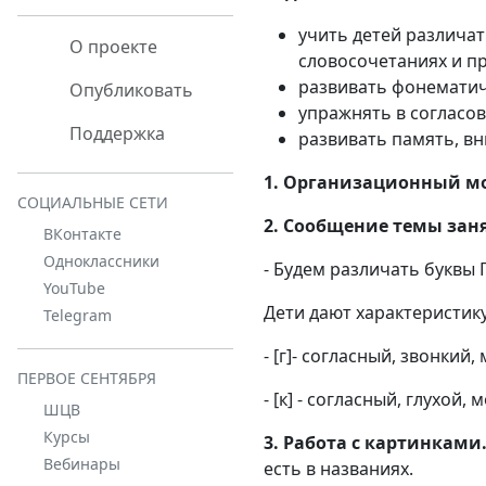
учить детей различать
О проекте
словосочетаниях и п
развивать фонематиче
Опубликовать
упражнять в согласо
Поддержка
развивать память, в
1. Организационный м
СОЦИАЛЬНЫЕ СЕТИ
2. Сообщение темы зан
ВКонтакте
Одноклассники
- Будем различать буквы 
YouTube
Дети дают характеристику
Telegram
- [г]- согласный, звонки
ПЕРВОЕ СЕНТЯБРЯ
- [к] - согласный, глухой
ШЦВ
Курсы
3. Работа с картинками
Вебинары
есть в названиях.