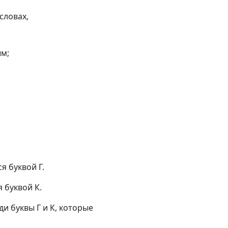
словах,
ым;
я буквой Г.
я буквой К.
и буквы Г и К, которые