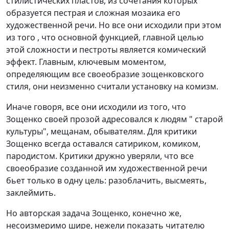
стилистических пластов, из сочетания которых
образуется пестрая и сложная мозаика его
художественной речи. Но все они исходили при этом
из того , что основной функцией, главной целью
этой сложности и пестроты является комический
эффект. Главным, ключевым моментом,
определяющим все своеобразие зощенковского
стиля, они неизменно считали установку на комизм.
Иначе говоря, все они исходили из того, что
Зощенко своей прозой адресовался к людям " старой
культуры", мещанам, обывателям. Для критики
Зощенко всегда оставался сатириком, комиком,
пародистом. Критики дружно уверяли, что все
своеобразие созданной им художественной речи
бьет только в одну цель: разоблачить, высмеять,
заклеймить.
Но авторская задача Зощенко, конечно же,
несоизмеримо шире, нежели показать читателю