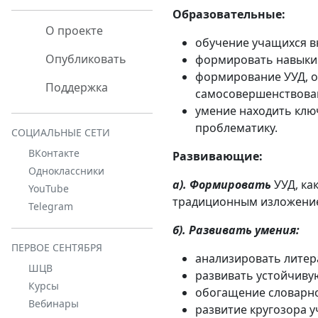
Образовательные:
О проекте
обучение учащихся в
Опубликовать
формировать навыки 
формирование УУД, о
Поддержка
самосовершенствова
умение находить клю
проблематику.
СОЦИАЛЬНЫЕ СЕТИ
ВКонтакте
Развивающие:
Одноклассники
а). Формировать
УУД, ка
YouTube
традиционным изложение
Telegram
б). Развивать умения:
ПЕРВОЕ СЕНТЯБРЯ
анализировать литер
ШЦВ
развивать устойчиву
Курсы
обогащение словарно
Вебинары
развитие кругозора 