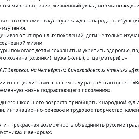
тся мировоззрение, жизненный уклад, нормы поведения
тво - это феномен в культуре каждого народа, требующ
 изучения.
ценивая опыт прошлых поколений, дети не только изучаю
седневной жизни.
уры помогает детям сохранить и укрепить здоровье, по
го хозяина (хозяйки), мужа (жены), отца (матери)…»
Р.П.Зверевой на Четвёртых Виноградовских чтениях «Де
ми и специалистами в нашем саду разработан проект «
временную жизнь подрастающего поколения»
дшего школьного возраста приобщать к народной культ
и, интонационно-речевое и трудовое творчество, кале
уги - прекрасная возможность объединить русские трад
пустниках и вечорках.