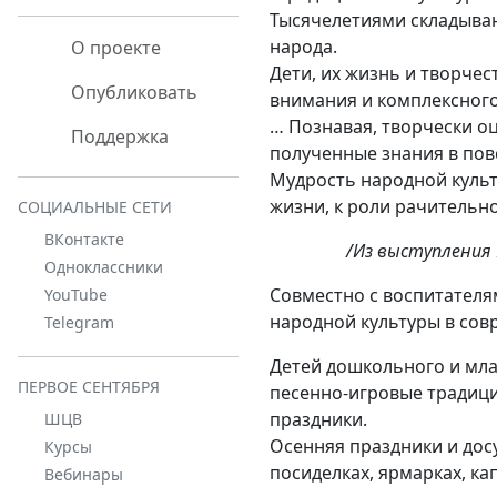
Тысячелетиями складываю
народа.
О проекте
Дети, их жизнь и творчес
Опубликовать
внимания и комплексного
… Познавая, творчески о
Поддержка
полученные знания в пов
Мудрость народной культ
жизни, к роли рачительно
СОЦИАЛЬНЫЕ СЕТИ
ВКонтакте
/Из выступления 
Одноклассники
Совместно с воспитателя
YouTube
народной культуры в со
Telegram
Детей дошкольного и мла
ПЕРВОЕ СЕНТЯБРЯ
песенно-игровые традици
праздники.
ШЦВ
Осенняя праздники и дос
Курсы
посиделках, ярмарках, ка
Вебинары