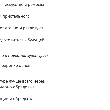
, искусство и ремёсла
ий пристального
т его, но и реализуют
дготовиться к будущей
ти и народная культура»/
Внедрение основ
уре лучше всего через
ндарно-обрядовые
иции и обряды на