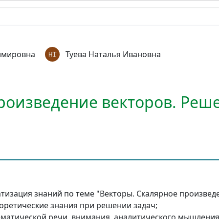
имировна
Туева Наталья Ивановна
роизведение векторов. Реш
тизация знаний по теме "Векторы. Скалярное произведе
оретические знания при решении задач;
ематической речи, внимания, аналитического мышлени