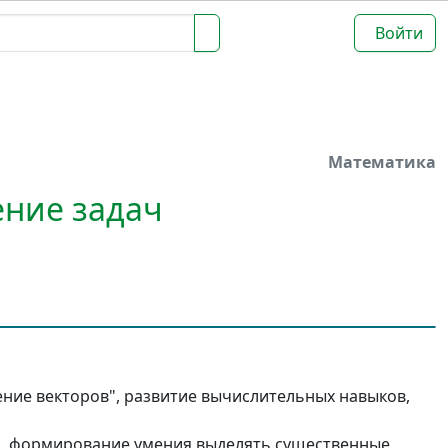
Войти
Математика
ение задач
ние векторов", развитие вычислительных навыков,
я, формирование умения выделять существенные