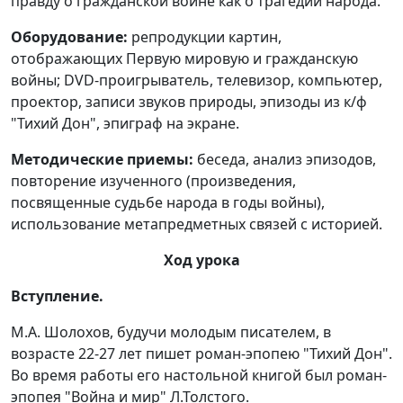
правду о гражданской войне как о трагедии народа.
Оборудование:
репродукции картин,
отображающих Первую мировую и гражданскую
войны; DVD-проигрыватель, телевизор, компьютер,
проектор, записи звуков природы, эпизоды из к/ф
"Тихий Дон", эпиграф на экране.
Методические приемы:
беседа, анализ эпизодов,
повторение изученного (произведения,
посвященные судьбе народа в годы войны),
использование метапредметных связей с историей.
Ход урока
Вступление.
М.А. Шолохов, будучи молодым писателем, в
возрасте 22-27 лет пишет роман-эпопею "Тихий Дон".
Во время работы его настольной книгой был роман-
эпопея "Война и мир" Л.Толстого.