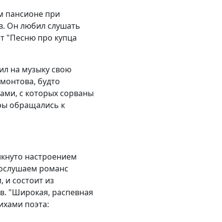
ом пансионе при
в. Он любил слушать
ет "Песню про купца
ил на музыку свою
монтова, будто
ами, с которых сорваны
оры обращались к
никнуто настроением
Прослушаем романс
 и состоит из
в. "Широкая, распевная
ихами поэта: