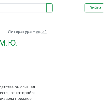
Войти
Литература
+
ещё 1
"М.Ю.
детстве он слышал
песня, от которой я
роизвела прежнее