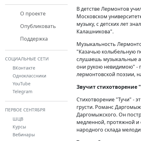
В детстве Лермонтов учи
О проекте
Московском университете
музыку, с детских лет зн
Опубликовать
Калашникова".
Поддержка
Музыкальность Лермонтов
"Казачью колыбельную пе
слушаешь музыкальные ак
СОЦИАЛЬНЫЕ СЕТИ
они рукою невидимою" - 
ВКонтакте
лермонтовской поэзии, н
Одноклассники
YouTube
Звучит стихотворение "
Telegram
Стихотворение "Тучи" - э
грусти. Романс Даргомыж
ПЕРВОЕ СЕНТЯБРЯ
Даргомыжского. Он постр
ШЦВ
медленной, протяжной и 
Курсы
народного склада мелоди
Вебинары