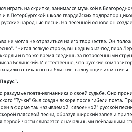
лся играть на скрипке, занимался музыкой в Благородн
 и в Петербургской школе гвардейских подпрапорщико
ал русские народные песни. На песенной основе он созда
а не могла не отразиться на его творчестве. Он полож
сню". "Читая всякую строку, вышедшую из-под пера Лер
корды и в то же время следишь за потрясенными струн
писал Белинский. И естественно, что русские композит
аходили в стихах поэта близкие, волнующие их мотивы.
Парус".
то раздумье поэта-изгнанника о своей судьбе. Оно про
ского "Тучки" был создан вскоре после гибели поэта. 
оен в форме так называемой "сдвоенной" русской песни,
скорой плясовой песни, образуя широкий запев и припе
я первой части сливается с начальными пейзажными ст