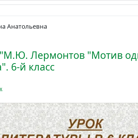
на Анатольевна
 "М.Ю. Лермонтов "Мотив од
". 6-й класс
х