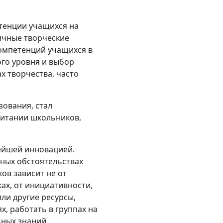
тенции учащихся на
ичные творческие
компетенций учащихся в
ого уровня и выбор
х творчества, часто
зования, стал
питании школьников,
ейшей инновацией.
бных обстоятельствах
ов зависит не от
ах, от инициативности,
ли другие ресурсы,
, работать в группах на
ьных знаний