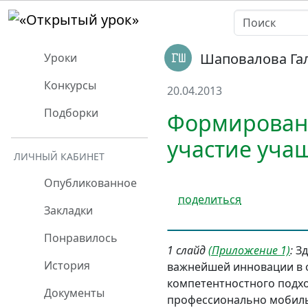
Шаповалова Га
Уроки
Конкурсы
20.04.2013
Подборки
Формировани
участие уча
ЛИЧНЫЙ КАБИНЕТ
Опубликованное
поделиться
Закладки
Понравилось
1 слайд
(Приложение 1)
:
Зд
История
важнейшей инновации в 
компетентностного подхо
Документы
профессионально мобил