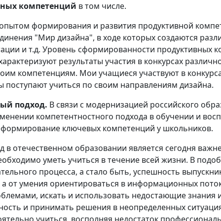
вных компетенций
в том числе.
я опытом формирования и развития продуктивной компе
динения "Мир дизайна", в ходе которых создаются разл
тации и т.д. Уровень сформированности продуктивных 
характеризуют результаты участия в конкурсах различн
оим компетенциям. Мои учащиеся участвуют в конкурса
ы поступают учиться по своим направлениям дизайна.
ый подход.
В связи с модернизацией российского обра
менении компетентностного подхода в обучении и вос
я формирование ключевых компетенций у школьников.
д в отечественном образовании является сегодня важн
обходимо уметь учиться в течение всей жизни. В подо
тельного процесса, а стало быть, успешность выпускник
а от умения ориентироваться в информационных поток
облемами, искать и использовать недостающие знания и
нность и принимать решения в неопределенных ситуациях
оятельно учиться, восполняя недостаток профессионал