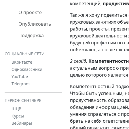
компетенций,
продукти
О проекте
Так же я хочу поделитьс
кружковых занятиях объе
Опубликовать
работы, проекты, презен
Поддержка
кружковой деятельности 
будущей профессии по св
побеждают, а после школ
СОЦИАЛЬНЫЕ СЕТИ
2 слайд.
Компетентностн
ВКонтакте
актуальным вопрос о при
Одноклассники
целью которого являетс
YouTube
Telegram
Компетентностный подхо
Чтобы быть успешным, не
продуктивность образова
ПЕРВОЕ СЕНТЯБРЯ
обладания информацией, 
ШЦВ
умения справляться с пр
Курсы
брать на себя ответстве
Вебинары
общий результат, самост