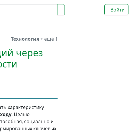
Войти
Технология
+
ещё 1
ий через
ости
ать характеристику
ходу
. Целью
пособная, социально и
ормированных ключевых