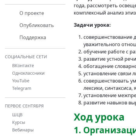
года, рассмотреть освеще
комплексный анализ эпиз
О проекте
Задачи урока:
Опубликовать
совершенствование ду
Поддержка
уважительного отноше
обучение работе с р
СОЦИАЛЬНЫЕ СЕТИ
развитие устной речи
ВКонтакте
обогащение словарно
установление связи л
Одноклассники
совершенствовать ум
YouTube
лексики, синтаксиса,
Telegram
установление межпре
развитие навыков вы
ПЕРВОЕ СЕНТЯБРЯ
Ход урока
ШЦВ
Курсы
1. Организац
Вебинары