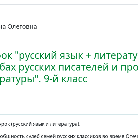
на Олеговна
ок "русский язык + литерату
дьбах русских писателей и п
ратуры". 9-й класс
рок (русский язык и литература).
 общность судеб семей русских классиков во время Оте