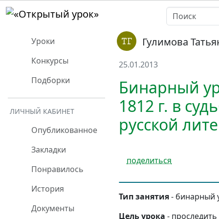
Гулимова Татья
Уроки
Конкурсы
25.01.2013
Подборки
Бинарный ур
1812 г. в су
ЛИЧНЫЙ КАБИНЕТ
русской лите
Опубликованное
Закладки
поделиться
Понравилось
История
Тип занятия
- бинарный у
Документы
Цель урока
- проследить