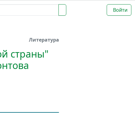
Войти
Литература
ой страны"
онтова