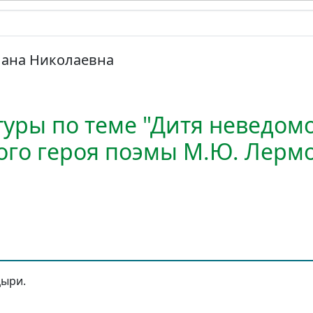
лана Николаевна
туры по теме "Дитя неведом
ного героя поэмы М.Ю. Лерм
ыри.