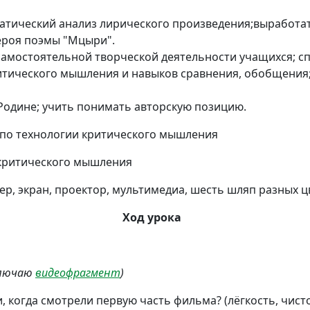
атический анализ лирического произведения;выработа
героя поэмы "Мцыри".
 самостоятельной творческой деятельности учащихся; с
ического мышления и навыков сравнения, обобщения; 
Родине; учить понимать авторскую позицию.
по технологии критического мышления
критического мышления
ер, экран, проектор, мультимедиа, шесть шляп разных ц
Ход урока
ключаю
видеофрагмент
)
, когда смотрели первую часть фильма? (лёгкость, чист