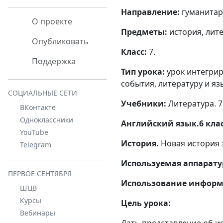
Направление:
гуманитар
О проекте
Предметы:
история, лите
Опубликовать
Класс:
7.
Поддержка
Тип урока:
урок интегрир
события, литературу и яз
СОЦИАЛЬНЫЕ СЕТИ
Учебники:
Литература. 7 
ВКонтакте
Одноклассники
Английский язык.6 клас
YouTube
История.
Новая история з
Telegram
Используемая аппарату
ПЕРВОЕ СЕНТЯБРЯ
Использование информ
ШЦВ
Курсы
Цель урока:
Вебинары
Дать представление об ис