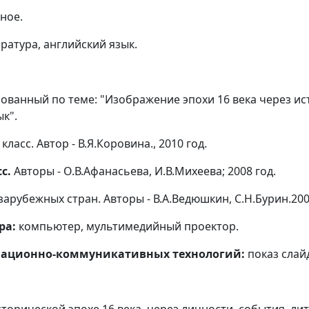
ное.
ратура, английский язык.
ованный по теме: "Изображение эпохи 16 века через ис
ык".
класс. Автор - В.Я.Коровина., 2010 год.
с.
Авторы - О.В.Афанасьева, И.В.Михеева; 2008 год.
арубежных стран. Авторы - В.А.Ведюшкин, С.Н.Бурин.200
ра:
компьютер, мультимедийный проектор.
ационно-коммуникативных технологий:
показ слай
торической эпохе 16 века, через личности, события, лит