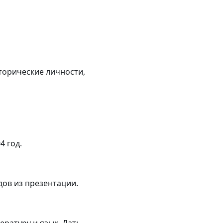
торические личности,
4 год.
дов из презентации.
ературу и язык. Дать