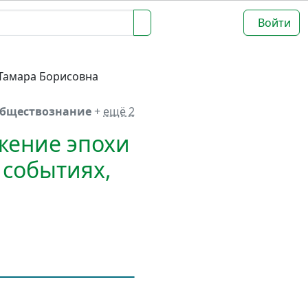
Войти
Тамара Борисовна
обществознание
+
ещё 2
жение эпохи
 событиях,