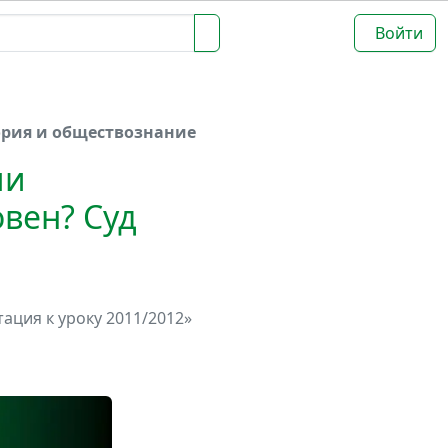
Войти
ория и обществознание
ли
овен? Суд
ация к уроку 2011/2012»