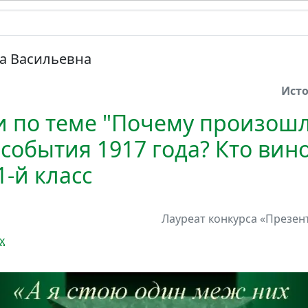
а Васильевна
Ист
и по теме "Почему произош
события 1917 года? Кто вин
1-й класс
Лауреат
конкурса
«Презент
х