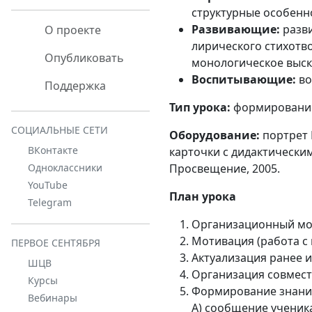
структурные особенн
Развивающие:
разви
О проекте
лирического стихотв
Опубликовать
монологическое выск
Воспитывающие:
во
Поддержка
Тип урока:
формирование
СОЦИАЛЬНЫЕ СЕТИ
Оборудование:
портрет 
ВКонтакте
карточки с дидактическим
Просвещение, 2005.
Одноклассники
YouTube
План урока
Telegram
Организационный м
Мотивация (работа с
ПЕРВОЕ СЕНТЯБРЯ
Актуализация ранее 
ШЦВ
Организация совмест
Курсы
Формирование знаний
Вебинары
А) сообщение ученик