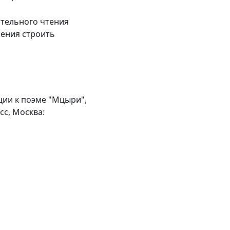
тельного чтения
мения строить
ции к поэме "Мцыри",
сс, Москва: