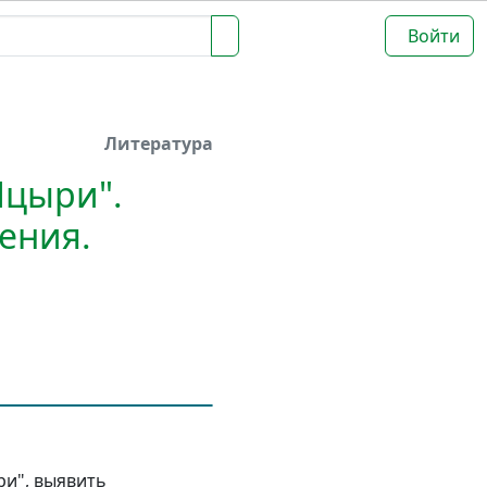
Войти
Литература
Мцыри".
ения.
и", выявить