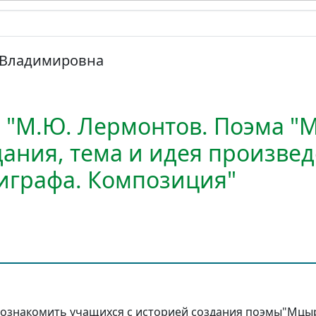
а Владимировна
е "М.Ю. Лермонтов. Поэма "
дания, тема и идея произвед
играфа. Композиция"
ознакомить учащихся с историей создания поэмы"Мцыр