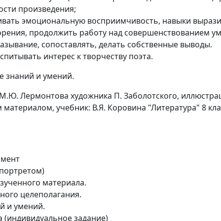
ости произведения;
вать эмоциональную восприимчивость, навыки вырази
орения, продолжить работу над совершенствованием у
азывание, сопоставлять, делать собственные выводы.
спитывать интерес к творчеству поэта.
 знаний и умений.
М.Ю. Лермонтова художника П. Заболотского, иллюстра
 материалом, учебник: В.Я. Коровина "Литература" 8 кла
омент
 портретом)
изученного материала.
ного целеполагания.
 и умений.
а (индивидуальное задание)