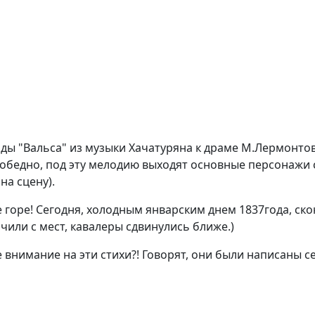
рды "Вальса" из музыки Хачатуряна к драме М.Лермонтов
победно, под эту мелодию выходят основные персонажи 
на сцену).
ое горе! Сегодня, холодным январским днем 1837года, ск
чили с мест, кавалеры сдвинулись ближе.)
е внимание на эти стихи?! Говорят, они были написаны 