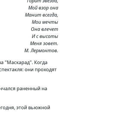
Горит звезда,
Мой взор она
Манит всегда,
Мои мечты
Она влечет
И с высоты
Меня зовет.
М. Лермонтов.
а "Маскарад". Когда
спектакля: они проходят
ончался раненный на
сегодня, этой вьюжной