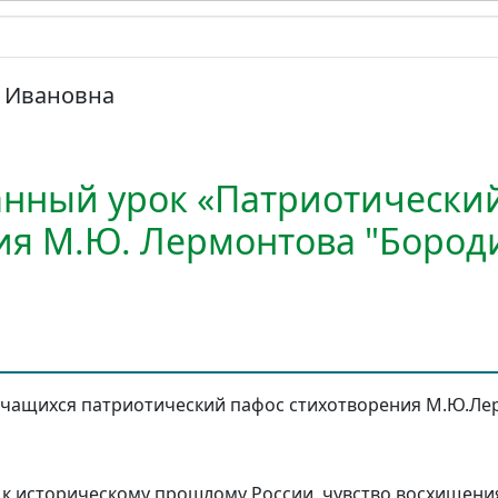
а Ивановна
нный урок «Патриотически
ия М.Ю. Лермонтова "Бород
учащихся патриотический пафос стихотворения М.Ю.Ле
 к историческому прошлому России, чувство восхищени