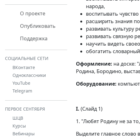
народа,
О проекте
воспитывать чувство 
расширить знания по
Опубликовать
развивать культуру р
развивать связную ре
Поддержка
научить видеть свое
обогатить словарный
СОЦИАЛЬНЫЕ СЕТИ
Оформление:
на доске: "
ВКонтакте
Родина, Бородино, выстав
Одноклассники
YouTube
Оборудование:
компьюте
Telegram
I.
(Слайд 1)
ПЕРВОЕ СЕНТЯБРЯ
ШЦВ
1. "Любят Родину не за то,
Курсы
Выделите главное слово в
Вебинары