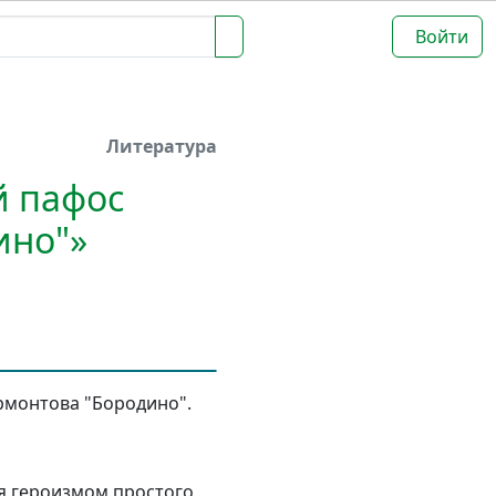
Войти
Литература
й пафос
ино"»
рмонтова "Бородино".
я героизмом простого