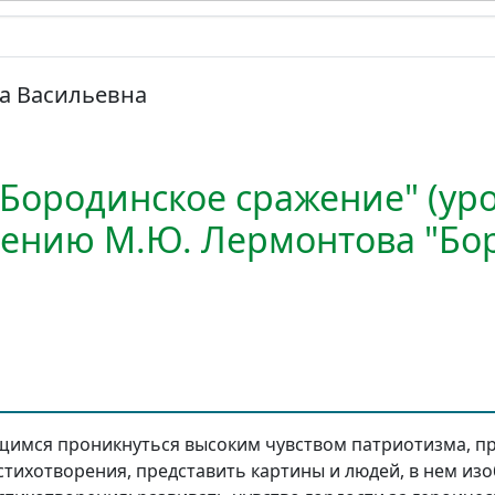
а Васильевна
"Бородинское сражение" (ур
рению М.Ю. Лермонтова "Бор
имся проникнуться высоким чувством патриотизма, пр
 стихотворения, представить картины и людей, в нем из