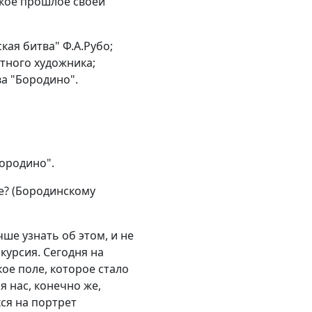
ское прошлое своей
ая битва" Ф.А.Рубо;
тного художника;
ва "Бородино".
ородино".
е? (Бородинскому
чше узнать об этом, и не
курсия. Сегодня на
е поле, которое стало
 нас, конечно же,
ся на портрет