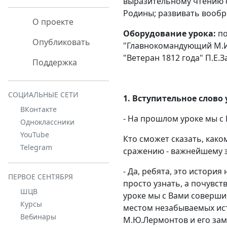
выразительному чтению с
Родины; развивать вообр
О проекте
Оборудование урока:
по
Опубликовать
"Главнокомандующий М.И.
"Ветеран 1812 года" П.Е
Поддержка
СОЦИАЛЬНЫЕ СЕТИ
1. Вступительное слово
ВКонтакте
- На прошлом уроке мы с
Одноклассники
YouTube
Кто сможет сказать, как
Telegram
сражению - важнейшему э
- Да, ребята, это истори
ПЕРВОЕ СЕНТЯБРЯ
просто узнать, а почувст
ШЦВ
уроке мы с Вами соверши
Курсы
местом незабываемых ист
Вебинары
М.Ю.Лермонтов и его за