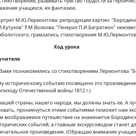
тихотворения; развивать чувство гордости за героиче
ажение учащихся, их фантазию.
ртрет М.Ю.Лермонтова; репродукции картин: "Бородинск
Кутузов" Р.М.Волкова; "Генерал П.И.Багратион" неизвес
.Заболотского; грамзапись стихотворения М.Ю.Лермонто
Ход урока
 учителя
 Вами познакомились со стихотворением Лермонтова "Б
ому историческому событию посвящено это произведени
пизоду Отечественной войны 1812 г.)
я нашей страны, нашего народа, мы должны знать ее. А лу
вовать, проникнуться этими событиями поможет нам экс
м воображаемое путешествие на знаменитое Бородинско
орических событий, а главным экскурсоводом станет для
мечательное произведение. (Обращаю внимание учащих