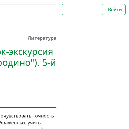
Войти
Литература
ок-экскурсия
одино"). 5-й
очувствовать точность
ображенных; учить