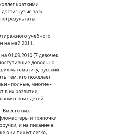
коллег краткими
достигнутые за 5
лю) результаты.
лотиражного учебного
н на май 2011.
 на 01.09.2010 (7 девочек
е поступившие довольно
вших математику, русский
ть тем, кто пожелает
ьи - полные, многие -
т в их развитие,
ания своих детей.
. Вместо них
 фломастеры и тряпочки
ручки, и на писание в
же они пишут легко,