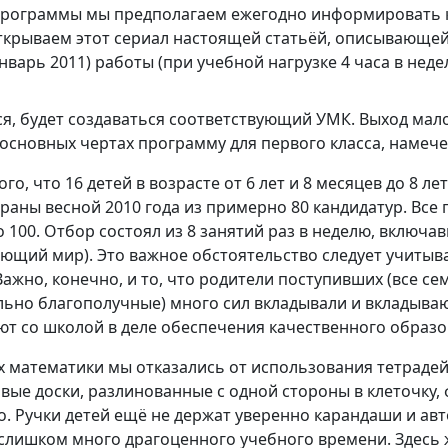
 программы мы предполагаем ежегодно информировать 
крываем этот сериал настоящей статьёй, описывающей 
нварь 2011) работы (при учебной нагрузке 4 часа в неде
ся, будет создаваться соответствующий УМК. Выход ма
основных чертах программу для первого класса, намече
го, что 16 детей в возрасте от 6 лет и 8 месяцев до 8 лет
браны весной 2010 года из примерно 80 кандидатур. Вс
о 100. Отбор состоял из 8 занятий раз в неделю, включа
ающий мир). Это важное обстоятельство следует учитыва
ажно, конечно, и то, что родители поступивших (все сем
льно благополучные) много сил вкладывали и вкладываю
т со школой в деле обеспечения качественного образов
х математики мы отказались от использования тетрадей
вые доски, разлинованные с одной стороны в клеточку,
. Ручки детей ещё не держат уверенно карандаши и авто
 слишком много драгоценного учебного времени. Здесь 