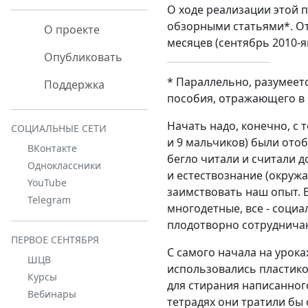
О ходе реализации этой
обзорными статьями*. От
О проекте
месяцев (сентябрь 2010-я
Опубликовать
* Параллельно, разумеет
Поддержка
пособия, отражающего в 
Начать надо, конечно, с то
СОЦИАЛЬНЫЕ СЕТИ
и 9 мальчиков) были ото
ВКонтакте
бегло читали и считали д
Одноклассники
и естествознание (окруж
YouTube
заимствовать наш опыт. В
Telegram
многодетные, все - социа
плодотворно сотрудничаю
ПЕРВОЕ СЕНТЯБРЯ
С самого начала на урока
ШЦВ
использовались пластико
Курсы
для стирания написанного
Вебинары
тетрадях они тратили бы