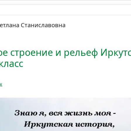
етлана Станиславовна
ое строение и рельеф Иркут
 класс
х