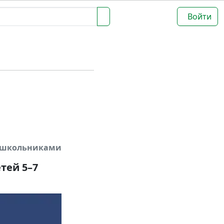
Войти
дошкольниками
тей 5–7