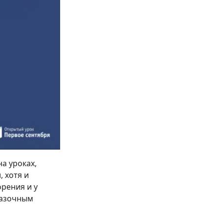
а уроках,
, хотя и
рения и у
казочным