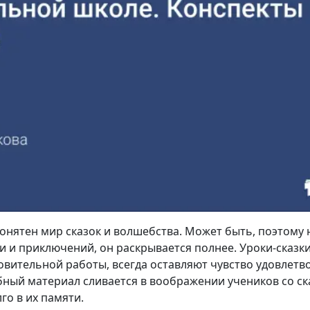
онятен мир сказок и волшебства. Может быть, поэтому н
и и приключений, он раскрывается полнее. Уроки-сказки
вительной работы, всегда оставляют чувство удовлетво
чебный материал сливается в воображении учеников со с
го в их памяти.