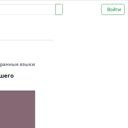
Войти
транные языки
шего