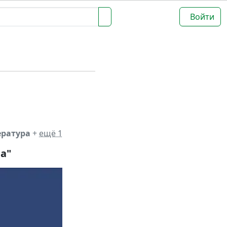
Войти
ература
+
ещё 1
а"