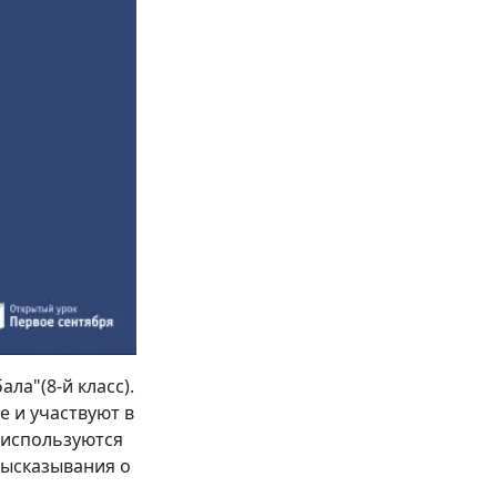
ла"(8-й класс).
е и участвуют в
 используются
 высказывания о