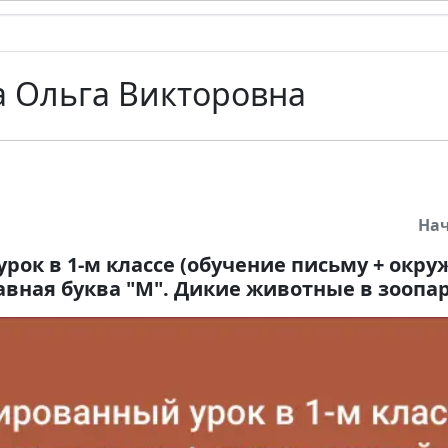
 Ольга Викторовна
На
рок в 1-м классе (обучение письму + ок
авная буква "М". Дикие животные в зоопа