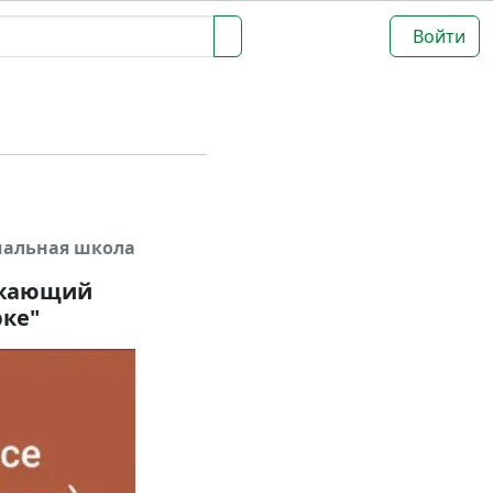
Войти
чальная школа
ружающий
рке"