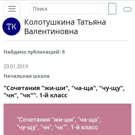
Колотушкина Татьяна
Валентиновна
Найдено публикаций: 6
23.01.2013
Начальная школа
"Сочетания "жи-ши", "ча-ща", "чу-щу",
"чн", "чк"". 1-й класс