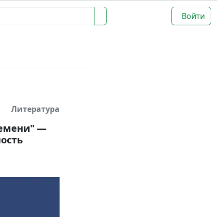
Войти
Литература
ремени" —
ность