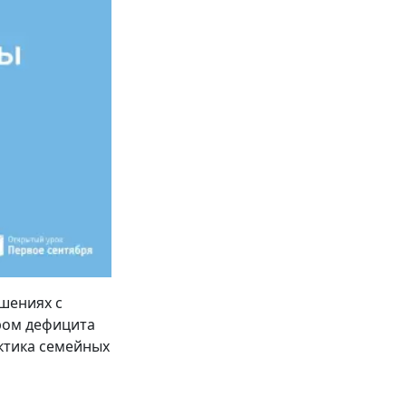
ошениях с
дром дефицита
ктика семейных