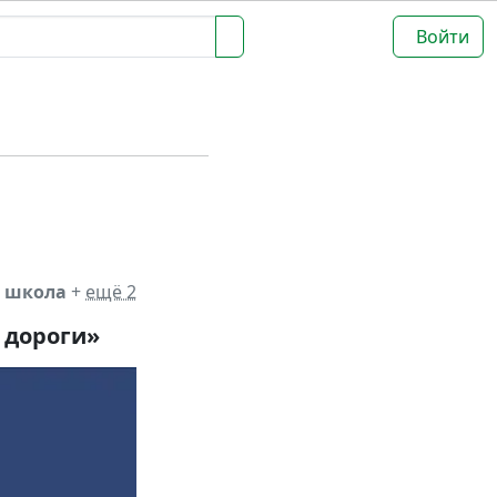
Войти
я школа
+
ещё 2
 дороги»